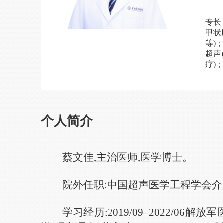
专长
甲状
等)
超声
疗)
个人简介
蔡文佳,
主治医师
,
医学博士。
院外任职
:
中国超声医学工程学会介
学习经历
:
2019/0
9
–202
2
/0
6解放军