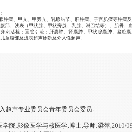
：
腺肿瘤、甲亢、甲旁亢、乳腺结节、肝肿瘤、子宫肌瘤等肿瘤及
；腹部、浅表（甲状腺、甲状旁腺、乳腺、淋巴结等）、肌骨、
(穿刺活检；置管引流；肝囊肿、肾囊肿、甲状腺囊肿、盆腔
；儿童腹部及浅表超声诊断及介入性超声。
入超声专业委员会青年委员会委员
。
医学院,
影像医学与核医学
,
博士
,
导师
:梁萍,
2010/0