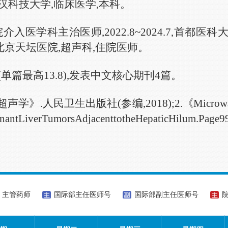
汉
科技大学,
临床医学
,
本科。
院介入医学科主治医师
,
20
22
.
8
~202
4
.7
,首都医科
北京
天坛
医院
,
超声科
,
住院医师。
(单篇最高13.8)
,
发表中文核心期刊
4
篇。
超声学》
.
人民卫生出版社
(参编,
2018);
2.
《
Microw
nantLiverTumorsAdjacenttotheHepaticHilum
.Page
9
主管药师
国际部主任医师号
国际部副主任医师号