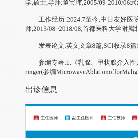
学
,
硕士
,
导师
:董宝玮,
2005/09-2010/0
6
武
工作经历:
202
4
.7至今
,
中日友好医
师
,
2013/08~2018/0
8,
首都医科大学附属
发表论文:
英文文章
8
篇
,
SCI收录
8
篇
参编专著
:
1.《
乳腺、甲状腺介入性
ringer
(
参编
Microwave
Ablation
of
forMalig
出诊信息
主任医师
副主任医师
主任技师