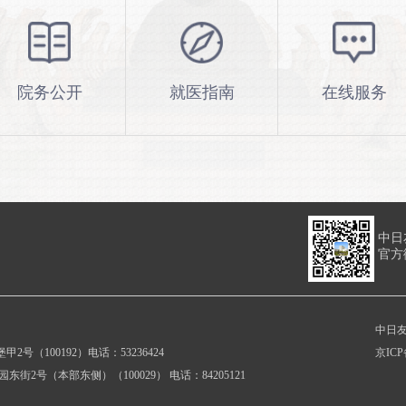
院务公开
就医指南
在线服务
中日
官方
中日
2号（100192）电话：53236424
京ICP
东街2号（本部东侧）（100029） 电话：84205121