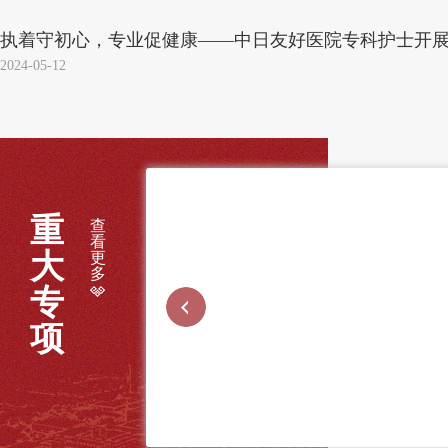
执着守初心，专业促健康——中日友好医院专科护士开展对
2024-05-12
重
查
看
大
更
多
专
项