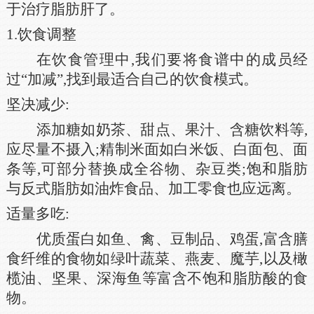
于治疗脂肪肝了。
1.饮食调整
在饮食管理中,我们要将食谱中的成员经
过“加减”,找到最适合自己的饮食模式。
坚决减少:
添加糖如奶茶、甜点、果汁、含糖饮料等,
应尽量不摄入;精制米面如白米饭、白面包、面
条等,可部分替换成全谷物、杂豆类;饱和脂肪
与反式脂肪如油炸食品、加工零食也应远离。
适量多吃:
优质蛋白如鱼、禽、豆制品、鸡蛋,富含膳
食纤维的食物如绿叶蔬菜、燕麦、魔芋,以及橄
榄油、坚果、深海鱼等富含不饱和脂肪酸的食
物。