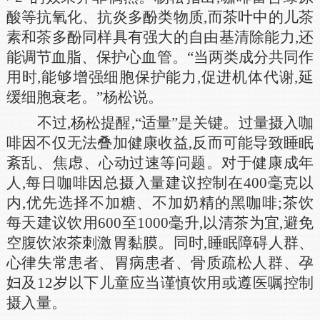
酸等抗氧化、抗炎多酚类物质,而茶叶中的儿茶
素和茶多酚同样具有强大的自由基清除能力,还
能调节血脂、保护心血管。“当两类成分共同作
用时,能够增强细胞保护能力,促进机体代谢,延
缓细胞衰老。”杨松说。
不过,杨松提醒,“适量”是关键。过量摄入咖
啡因不仅无法叠加健康收益,反而可能导致睡眠
紊乱、焦虑、心动过速等问题。对于健康成年
人,每日咖啡因总摄入量建议控制在400毫克以
内,优先选择不加糖、不加奶精的黑咖啡;茶饮
每天建议饮用600至1000毫升,以清茶为宜,避免
空腹饮浓茶刺激胃黏膜。同时,睡眠障碍人群、
心律失常患者、胃病患者、骨质疏松人群、孕
妇及12岁以下儿童应当谨慎饮用或遵医嘱控制
摄入量。