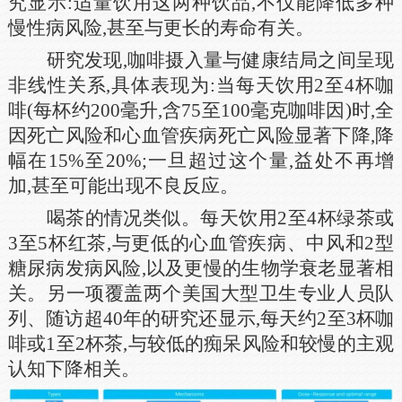
究显示:适量饮用这两种饮品,不仅能降低多种
慢性病风险,甚至与更长的寿命有关。
研究发现,咖啡摄入量与健康结局之间呈现
非线性关系,具体表现为:当每天饮用2至4杯咖
啡(每杯约200毫升,含75至100毫克咖啡因)时,全
因死亡风险和心血管疾病死亡风险显著下降,降
幅在15%至20%;一旦超过这个量,益处不再增
加,甚至可能出现不良反应。
喝茶的情况类似。每天饮用2至4杯绿茶或
3至5杯红茶,与更低的心血管疾病、中风和2型
糖尿病发病风险,以及更慢的生物学衰老显著相
关。另一项覆盖两个美国大型卫生专业人员队
列、随访超40年的研究还显示,每天约2至3杯咖
啡或1至2杯茶,与较低的痴呆风险和较慢的主观
认知下降相关。