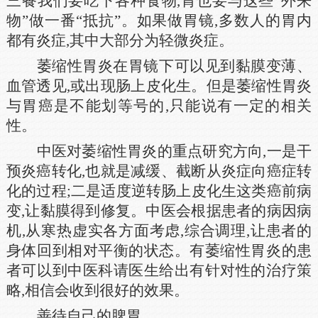
三餐我们要吃下各种食物,胃也要与这些“外来
物”做一番“抵抗”。如果做胃镜,多数人的胃内
都有炎症,其中大部分为轻微炎症。
萎缩性胃炎在胃镜下可以见到黏膜变薄、
血管透见,或出现肠上皮化生。但是萎缩性胃炎
与胃癌是不能划等号的,只能说有一定的相关
性。
中医对萎缩性胃炎的重点研究方向,一是干
预炎癌转化,也就是减缓、截断从炎症向癌症转
化的过程;二是适度逆转肠上皮化生这类癌前病
变,让黏膜得到修复。中医会根据患者的病因病
机,从寒热虚实各方面考虑,综合调理,让患者的
身体回到相对平衡的状态。有萎缩性胃炎的患
者可以到中医科请医生给出有针对性的治疗策
略,相信会收到很好的效果。
善待自己的脾胃