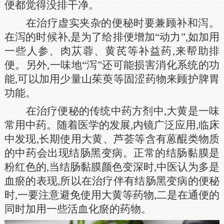
便都觉得没排干净。
在治疗虚实夹杂的便秘时要兼顾补和泻。
在泻的时候补,是为了给排便增加“动力”,如加用
一些人参、肉苁蓉、黄芪等补益药,来帮助排
便。另外,一味地“泻”还可能损害消化系统的功
能,可以加用少量山茱萸等固涩药物来顾护脾胃
功能。
在治疗便秘的传统中药方剂中,大黄是一味
常用中药。随着医学的发展,内镜广泛应用,临床
中发现,长期使用大黄、芦荟等含有蒽醌类物质
的中药会出现结肠黑变病。正常的结肠黏膜是
粉红色的,当结肠黏膜颜色变深时,中医认为多是
血瘀的表现,所以在治疗伴有结肠黑变病的便秘
时,一要注意避免使用大黄等药物,二是在通便的
同时加用一些活血化瘀的药物。