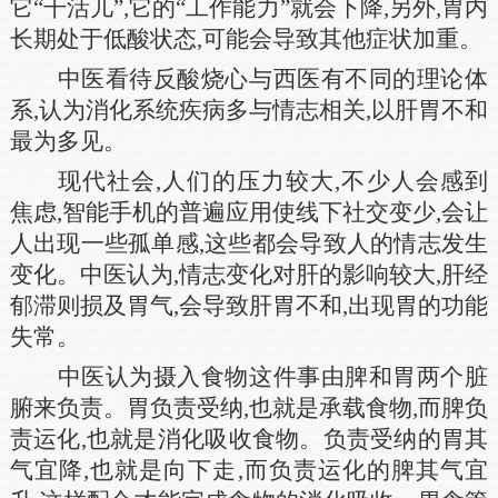
它“干活儿”,它的“工作能力”就会下降,另外,胃内
长期处于低酸状态,可能会导致其他症状加重。
中医看待反酸烧心与西医有不同的理论体
系,认为消化系统疾病多与情志相关,以肝胃不和
最为多见。
现代社会,人们的压力较大,不少人会感到
焦虑,智能手机的普遍应用使线下社交变少,会让
人出现一些孤单感,这些都会导致人的情志发生
变化。中医认为,情志变化对肝的影响较大,肝经
郁滞则损及胃气,会导致肝胃不和,出现胃的功能
失常。
中医认为摄入食物这件事由脾和胃两个脏
腑来负责。胃负责受纳,也就是承载食物,而脾负
责运化,也就是消化吸收食物。负责受纳的胃其
气宜降,也就是向下走,而负责运化的脾其气宜