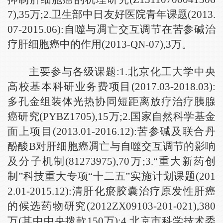
7),35万;2.卫生部中日友好医院青年课题(2013.
07-2015.06):自噬与凋亡交互调节在苦参碱治
疗肝细胞癌中的作用(2013-QN-07),3万。
主要参与各级课题:1.北京化工大学中央
高校基本科研业务费项目(2017.03-2018.03):
多孔金组装体光热协同短距离放疗治疗胰腺
癌研究(PYBZ1705),15万;2.国家自然科学基金
面上项目(2013.01-2016.12):苦参碱及联合丹
酚酸B对肝细胞癌凋亡与自噬交互调节的影响
及分子机制(81273975),70万;3.“重大新药创
制”科技重大专项“十二五”实施计划课题(201
2.01-2015.12):清肝化瘀胶囊治疗原发性肝癌
的候选药物研究(2012ZX09103-201-021),380
万(其中中央拨款150万);4.北京市科学技术委