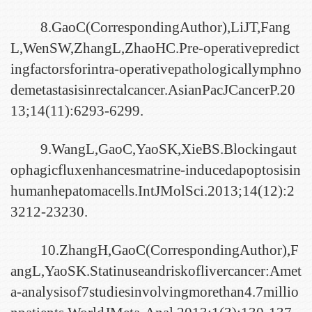
8.GaoC(CorrespondingAuthor),LiJT,Fang
L,WenSW,ZhangL,ZhaoHC.Pre-operativepredict
ingfactorsforintra-operativepathologicallymphno
demetastasisinrectalcancer.AsianPacJCancerP.20
13;14(11):6293-6299.
9.WangL,GaoC,YaoSK,XieBS.Blockingaut
ophagicfluxenhancesmatrine-inducedapoptosisin
humanhepatomacells.IntJMolSci.2013;14(12):2
3212-23230.
10.ZhangH,GaoC(CorrespondingAuthor),F
angL,YaoSK.Statinuseandriskoflivercancer:Amet
a-analysisof7studiesinvolvingmorethan4.7millio