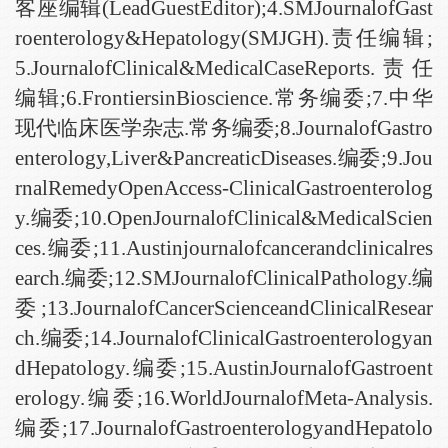
客座编辑(LeadGuestEditor);4.SMJournalofGast
roenterology&Hepatology(SMJGH).责任编辑;
5.JournalofClinical&MedicalCaseReports.责任
编辑;6.FrontiersinBioscience.常务编委;7.中华
现代临床医学杂志.常务编委;8.JournalofGastro
enterology,Liver&PancreaticDiseases.编委;9.Jou
rnalRemedyOpenAccess-ClinicalGastroenterolog
y.编委;10.OpenJournalofClinical&MedicalScien
ces.编委;11.Austinjournalofcancerandclinicalres
earch.编委;12.SMJournalofClinicalPathology.编
委;13.JournalofCancerScienceandClinicalResear
ch.编委;14.JournalofClinicalGastroenterologyan
dHepatology.编委;15.AustinJournalofGastroent
erology.编委;16.WorldJournalofMeta-Analysis.
编委;17.JournalofGastroenterologyandHepatolo