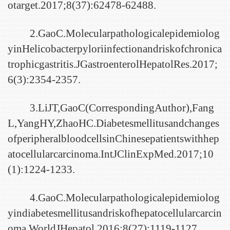
otarget.2017;8(37):62478-62488.
2.GaoC.Molecularpathologicalepidemiolog
yinHelicobacterpyloriinfectionandriskofchronica
trophicgastritis.JGastroenterolHepatolRes.2017;
6(3):2354-2357.
3.LiJT,GaoC(CorrespondingAuthor),Fang
L,YangHY,ZhaoHC.Diabetesmellitusandchanges
ofperipheralbloodcellsinChinesepatientswithhep
atocellularcarcinoma.IntJClinExpMed.2017;10
(1):1224-1233.
4.GaoC.Molecularpathologicalepidemiolog
yindiabetesmellitusandriskofhepatocellularcarcin
oma.WorldJHepatol.2016;8(27):1119-1127.