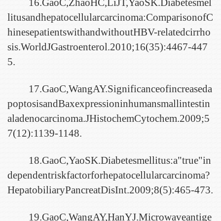
16.GaoC,ZhaoHC,LiJT,YaoSK.Diabetesmel
litusandhepatocellularcarcinoma:ComparisonofC
hinesepatientswithandwithoutHBV-relatedcirrho
sis.WorldJGastroenterol.2010;16(35):4467-447
5.
17.GaoC,WangAY.Significanceofincreaseda
poptosisandBaxexpressioninhumansmallintestin
aladenocarcinoma.JHistochemCytochem.2009;5
7(12):1139-1148.
18.GaoC,YaoSK.Diabetesmellitus:a"true"in
dependentriskfactorforhepatocellularcarcinoma?
HepatobiliaryPancreatDisInt.2009;8(5):465-473.
19.GaoC,WangAY,HanYJ.Microwaveantige