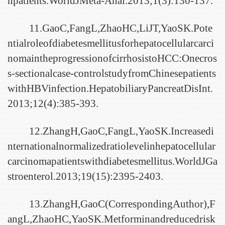
npatients.WorldJMeta-Anal.2013;1(3):130-137.
11.GaoC,FangL,ZhaoHC,LiJT,YaoSK.Pote
ntialroleofdiabetesmellitusforhepatocellularcarci
nomaintheprogressionofcirrhosistoHCC:Onecros
s-sectionalcase-controlstudyfromChinesepatients
withHBVinfection.HepatobiliaryPancreatDisInt.
2013;12(4):385-393.
12.ZhangH,GaoC,FangL,YaoSK.Increasedi
nternationalnormalizedratiolevelinhepatocellular
carcinomapatientswithdiabetesmellitus.WorldJGa
stroenterol.2013;19(15):2395-2403.
13.ZhangH,GaoC(CorrespondingAuthor),F
angL,ZhaoHC,YaoSK.Metforminandreducedrisk