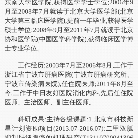
东南大学医学院,获得医学学士学位;2006年9
月至2008年7月就读于北京大学医学部(北京
大学第三临床医学院),提前一年毕业,获得医学
硕士学位;2008年9月至2011年7月就读于北京
协和医学院(中国医学科学院),获得临床医学博
士专业学位。
工作经历:
2003
年
7
月至
2006
年
8
月
,
工作于
浙江省宁波市肝病医院
(
宁波市肝病研究所、
宁波市传染病医院
),
任住院医师
;
2011
年
8
月至
今
,
工作于中日友好医院消化内科
,
先后任住院
医师、主治医师
、副主任医师
。
科研成果:主持各级课题:1.北京市科技新
星计划资助项目(2013.07-2016.07):二甲双胍
抑制肝细胞癌的机理研究(Z13110700041306