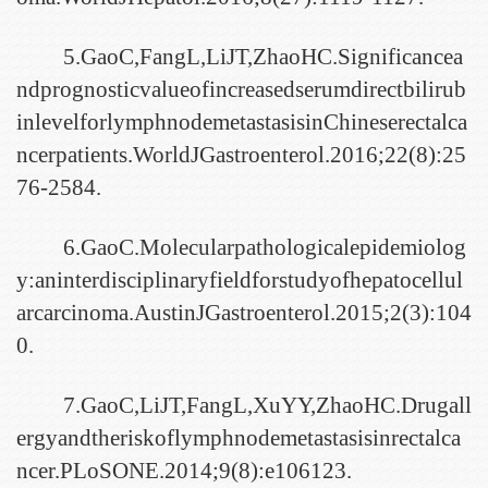
5.GaoC,FangL,LiJT,ZhaoHC.Significancea
ndprognosticvalueofincreasedserumdirectbilirub
inlevelforlymphnodemetastasisinChineserectalca
ncerpatients.WorldJGastroenterol.2016;22(8):25
76-2584.
6.GaoC.Molecularpathologicalepidemiolog
y:aninterdisciplinaryfieldforstudyofhepatocellul
arcarcinoma.AustinJGastroenterol.2015;2(3):104
0.
7.GaoC,LiJT,FangL,XuYY,ZhaoHC.Drugall
ergyandtheriskoflymphnodemetastasisinrectalca
ncer.PLoSONE.2014;9(8):e106123.