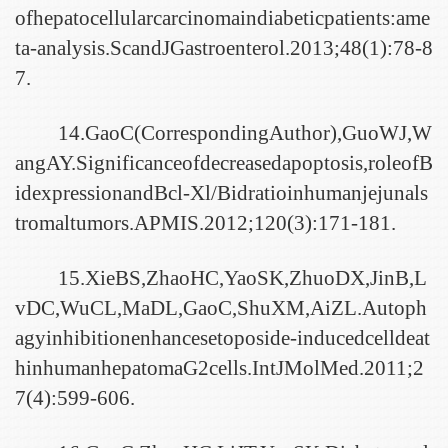
ofhepatocellularcarcinomaindiabeticpatients:ame
ta-analysis.ScandJGastroenterol.2013;48(1):78-8
7.
14.GaoC(CorrespondingAuthor),GuoWJ,W
angAY.Significanceofdecreasedapoptosis,roleofB
idexpressionandBcl-Xl/Bidratioinhumanjejunals
tromaltumors.APMIS.2012;120(3):171-181.
15.XieBS,ZhaoHC,YaoSK,ZhuoDX,JinB,L
vDC,WuCL,MaDL,GaoC,ShuXM,AiZL.Autoph
agyinhibitionenhancesetoposide-inducedcelldeat
hinhumanhepatomaG2cells.IntJMolMed.2011;2
7(4):599-606.