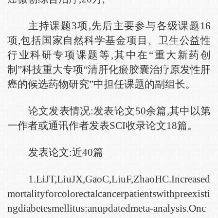
主持课题
3
项,
先后主要参与各级课题
16
项,
包括国家自然科学基金项目、卫生公益性
行业科研专项课题等,其中在
“重大新药创
制”科技重大专项“清肝化瘀胶囊治疗原发性肝
癌的候选药物研究”中担任课题的副组长。
论文发表情况:发表论文
50
余篇,其中以第
一作者或通讯作者发表
SCI
收录论文
18
篇。
发表论文:近40篇
1.LiJT,LiuJX,GaoC,LiuF,ZhaoHC.Increased
mortalityforcolorectalcancerpatientswithpreexisti
ngdiabetesmellitus:anupdatedmeta-analysis.Onc