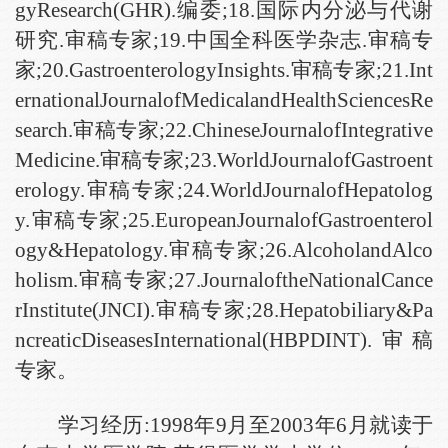
gyResearch(GHR).编委;18.国际内分泌与代谢
研究.审稿专家;19.中国全科医学杂志.审稿专
家;20.GastroenterologyInsights.审稿专家;21.Int
ernationalJournalofMedicalandHealthSciencesRe
search.审稿专家;22.ChineseJournalofIntegrative
Medicine.审稿专家;23.WorldJournalofGastroent
erology.审稿专家;24.WorldJournalofHepatolog
y.审稿专家;25.EuropeanJournalofGastroenterol
ogy&Hepatology.审稿专家;26.AlcoholandAlco
holism.审稿专家;27.JournaloftheNationalCance
rInstitute(JNCI).审稿专家;28.Hepatobiliary&Pa
ncreaticDiseasesInternational(HBPDINT).审稿
专家。
学习经历:1998年9月至2003年6月就读于