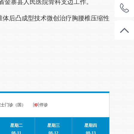
于安徽省金寨县人民医院骨科支边工作。
刺椎体后凸成型技术微创治疗胸腰椎压缩性
院士门诊（国）
停诊
星期二
星期三
星期四
08-11
08-12
08-13