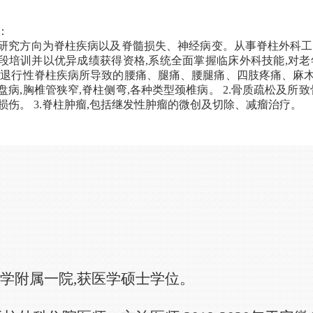
：
研究方向为脊柱疾病以及脊髓损失、神经病变。从事脊柱外科工作
段培训并以优异成绩获得资格,系统全面掌握临床外科技能,对老
 1.退行性脊柱疾病所导致的腰痛、腿痛、腰腿痛、四肢疼痛、麻木
盘病,胸椎管狭窄,脊柱侧弯,各种类型颈椎病。 2.骨质疏松及所
损伤。 3.脊柱肿瘤,包括继发性肿瘤的微创及切除、减瘤治疗。
大学附属一院,获医学硕士学位。