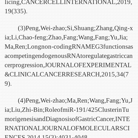
licing,CANCERCELLINTERNATIONAL,2019,
19(335).
(3)Peng,Wei-zhao;Si,Shuang;Zhang,Qing-x
ia;Li,Chao-feng;Zhao,Fang;Wang,Fang;Yu,Jia;
Ma,Ren;Longnon-codingRNAMEG3functionsas
acompetingendogenousRNAtoregulategastriccan
cerprogression,JOURNALOFEXPERIMENTAL
&CLINICALCANCERRESEARCH,2015,34(7
9).
(4)Peng,Wei-zhao;Ma,Ren;Wang,Fang;Yu,J
ia;Liu,Zhi-Bin;RoleofmiR-191/425ClusterinTu
morigenesisandDiagnosisofGastricCancer,INTE
RNATIONALJOURNALOFMOLECULARSCI
ENCES,2014,15(3):4031-4048.