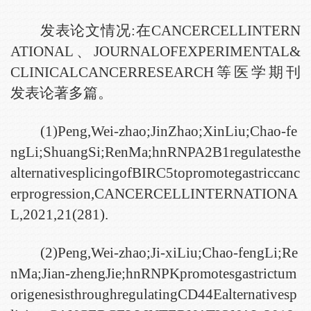
发表论文情况:在CANCERCELLINTERN
ATIONAL、JOURNALOFEXPERIMENTAL&
CLINICALCANCERRESEARCH等医学期刊
发表论著多篇。
(1)Peng,Wei-zhao;JinZhao;XinLiu;Chao-fe
ngLi;ShuangSi;RenMa;hnRNPA2B1regulatesthe
alternativesplicingofBIRC5topromotegastriccanc
erprogression,CANCERCELLINTERNATIONA
L,2021,21(281).
(2)Peng,Wei-zhao;Ji-xiLiu;Chao-fengLi;Re
nMa;Jian-zhengJie;hnRNPKpromotesgastrictum
origenesisthroughregulatingCD44Ealternativesp