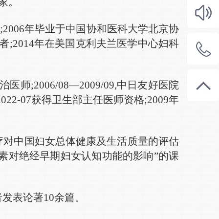
家。
位
;
2006年毕业于中国协和医科大学北京协
者
;
2014年
在
美国克利夫兰医学中心妇科
治医师
;
2006/08—2009/09,中日友好医院
2022-07获得卫生部主任医师资格;
2009年
治疗对中国妇女总体健康及生活质量的评估
孕激素对绝经早期妇女认知功能的影响”的课
第一作者发表论著10余篇。