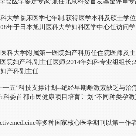
医学会医学鉴定专家;兼任北京科委首发基金评审专
医科大学临床医学七年制
,
获得
医学
本科及硕士学
008
年
于日本旭川
医科大学
妇科
医学中心任
访问学
滨医科大学附属第一医院妇产科
历任
住院医师
及
主
友好医院妇产科,副主任医师
;
2014年妇科专业组组长;
任
妇产科副主任
“十一五”科技支撑计划--绝经早期雌激素缺乏与
成北京市科委首都市民健康项目培育计划“不同种类
eproductivemedicine等多种国家核心医学期刊以