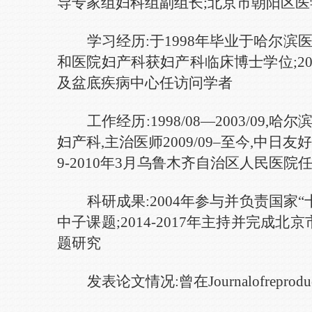
导专家
组妇科组副组长;北京市朝阳区
学习经历:
于
1998年毕业于哈尔滨
和医院妇产科获
妇产科
临床博士学位
;
2
及盆底疾病中心任
访问学者
工作经历:
1998/08—200
3
/0
9
,哈尔
妇产科,主治医师2009/09–至今,中日
9-2010年3月乌鲁木齐自治区人民医院
科研成果:
2004年参与并负责国家
中子课题;2014-2017年主持并完
题研究
发表论文情况
:
曾在
Journalofr