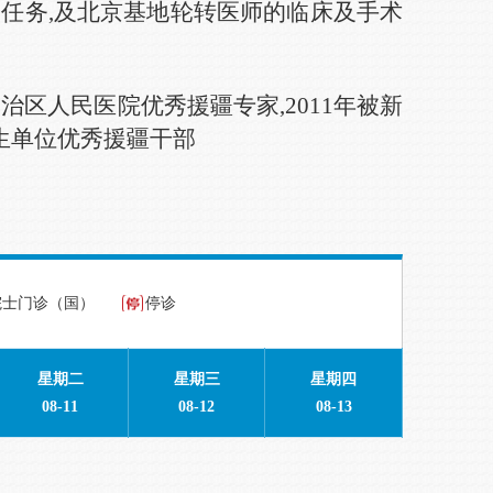
学任务,及北京基地轮转医师的临床及手术
治区人民医院优秀援疆专家,
2011
年被新
生单位优秀援疆干部
院士门诊（国）
停诊
星期二
星期三
星期四
08-11
08-12
08-13