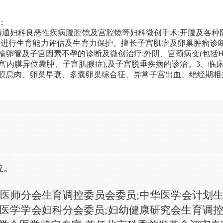
：
精通妇科良恶性疾病腹腔镜及宫腔镜等妇科微创手术;开腹及各种
,进行生育能力评估及生育力保护。擅长子宫肌瘤及卵巢肿瘤诊断
输卵管及子宫因素不孕的诊断及微创治疗;外阴、宫颈病变(包括H
宫内膜异位囊肿、子宫肌腺症),及子宫脱垂疾病的诊治。3、临
膜息肉、卵巢早衰、多囊卵巢综合征、异常子宫出血、绝经期相
位。
医师分会生育调控委员会委员
;
中华医学会计划
医学学会妇科分会委员
;
妇幼健康研究会生育调