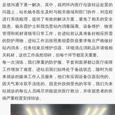
反馈沟通下逐一解决。其中，就闭环内医疗垃圾转运处置的
问题上，站长杨冬医生及时与相关领域和部门协作，对流程
进行系统梳理，提供了有效的解决方案，避免了相关的安全
隐患。杨东霞护士和我负责站内消毒隔离、设备维护、物资
管理和耗材请领等日常工作，在进站前认真准备好相应所需
的防护用物，进站工作后按照奥组委防疫要求每次严格做好
站内消杀，任务结束后维护仪器、详细清点消耗品并请领相
关耗材，这些工作虽然琐碎，但每个环节都至关重要。
每一次演练，我们厚重的防护服、手套和面屏都让医疗保障
工作增加了难度。进站后我们始终处于备战状态，随时为前
来就诊的媒体工作人员服务，他们有应因设备仪器划伤的、
因天气寒冷双手冻疮的、因意外跌倒受伤的等等，我们为来
站就诊的每位人员竭尽所能提供医疗救治，并依据患者的疾
病严重程度安排转诊。