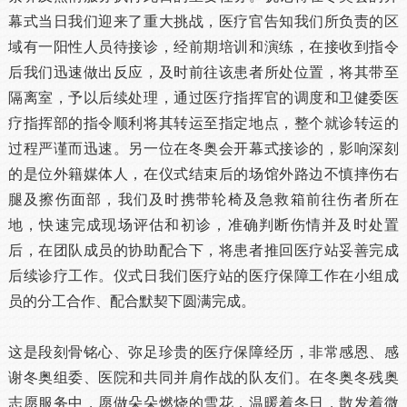
幕式当日我们迎来了重大挑战，医疗官告知我们所负责的区
域有一阳性人员待接诊，经前期培训和演练，在接收到指令
后我们迅速做出反应，及时前往该患者所处位置，将其带至
隔离室，予以后续处理，通过医疗指挥官的调度和卫健委医
疗指挥部的指令顺利将其转运至指定地点，整个就诊转运的
过程严谨而迅速。另一位在冬奥会开幕式接诊的，影响深刻
的是位外籍媒体人，在仪式结束后的场馆外路边不慎摔伤右
腿及擦伤面部，我们及时携带轮椅及急救箱前往伤者所在
地，快速完成现场评估和初诊，准确判断伤情并及时处置
后，在团队成员的协助配合下，将患者推回医疗站妥善完成
后续诊疗工作。仪式日我们医疗站的医疗保障工作在小组成
员的分工合作、配合默契下圆满完成。
这是段刻骨铭心、弥足珍贵的医疗保障经历，非常感恩、感
谢冬奥组委、医院和共同并肩作战的队友们。在冬奥冬残奥
志愿服务中，愿做朵朵燃烧的雪花，温暖着冬日，散发着微