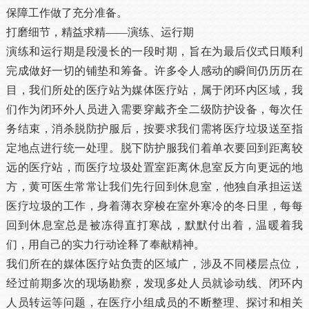
保障工作做了充分准备。
打磨细节，精益求精——演练、运行期
演练和运行期是段漫长的一段时期，旨在为最后仪式日顺利
完成做好一切的铺垫和筹备。许多令人感动的瞬间仍历历在
目，我们所处的医疗站为媒体医疗站，属于闭环内区域，我
们作为闭环外人员进入需要穿戴齐全二级防护设备，每次任
务结束，消杀脱防护服后，按要求我们需将医疗垃圾送至指
定地点进行统一处理。脱下防护服我们着单衣要回到距离较
远的医疗站，而医疗垃圾处置室距离休息室反方向更远的地
方，黄可医生常常让我们先行回到休息室，他独自承担运送
医疗垃圾的工作，身着薄衣穿梭在室外寒冷的冬日里，每每
回到休息室总是被冻得直打寒战，默默付出着，温暖着我
们，用自己的实力行动诠释了奉献精神。
我们所在的媒体医疗站负责的区域广，涉及不同楼层点位，
经过前期多次的现场勘察，发现多处人员就诊动线、闭环内
人员转运等问题，在医疗小组成员的不断整理、探讨和相关