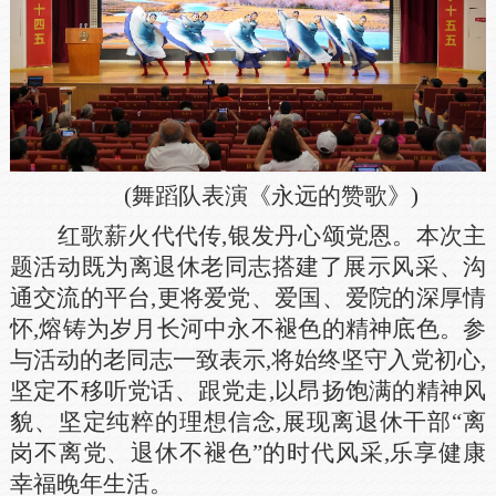
(舞蹈队表演《永远的赞歌》)
红歌薪火代代传,银发丹心颂党恩。本次主
题活动既为离退休老同志搭建了展示风采、沟
通交流的平台,更将爱党、爱国、爱院的深厚情
怀,熔铸为岁月长河中永不褪色的精神底色。参
与活动的老同志一致表示,将始终坚守入党初心,
坚定不移听党话、跟党走,以昂扬饱满的精神风
貌、坚定纯粹的理想信念,展现离退休干部“离
岗不离党、退休不褪色”的时代风采,乐享健康
幸福晚年生活。