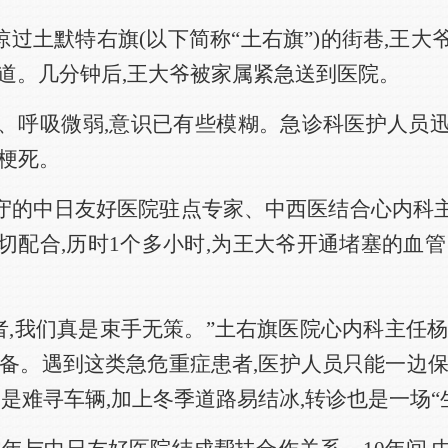
掠过土默特右旗(以下简称“土右旗”)的街巷,王
道。几分钟后,王大爷被家属紧急送到医院。
、呼吸微弱,意识已有些模糊。急诊科医护人员
梗死。
值守的中日友好医院驻点专家、中西医结合心内科
切配合,历时1个多小时,为王大爷开通堵塞的血管
者,我们真是束手无策。”土右旗医院心内科主任
完备。遇到这类急危重症患者,医护人员只能一边保
是难寻车辆,加上冬季道路易结冰,转诊也是一场“