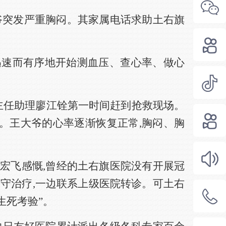
大爷突发严重胸闷。其家属电话求助土右旗
迅速而有序地开始测血压、查心率、做心
主任助理廖江铨第一时间赶到抢救现场。
。王大爷的心率逐渐恢复正常,胸闷、胸
杨宏飞感慨,曾经的土右旗医院没有开展冠
守治疗,一边联系上级医院转诊。可土右
生死考验”。