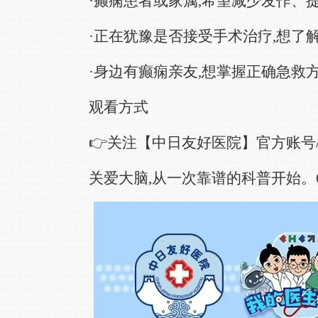
·癫痫患者或家属,希望减少发作、
·正在犹豫是否接受手术治疗,想了
·身边有癫痫亲友,想掌握正确急救
观看方式
👉关注【中日友好医院】官方账号
关爱大脑,从一次靠谱的科普开始。6