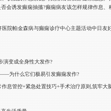
是否会诱发癫痫抽搐?癫痫病友该怎样规律作息、科
00,中日友好医院帕金森病与癫痫诊疗中心主题活动中
步步演变成全身性大发作?
——为什么它们极易引发癫痫发作?
常作息管控+紧急处置技巧+手术治疗原则,筑牢大