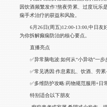
因饮酒频繁发作?熬夜劳累、过度玩乐
痫手术治疗的获益和风险。
6月26日(周五)12:00-13:
为你拆解癫痫防治的核心要点。
直播亮点
✅异常脑电波:如何从“小异动”一
✅常见诱因:作息紊乱、饮酒、劳累
✅多维防护攻略:药物规范服用+日
特别适合以下朋友