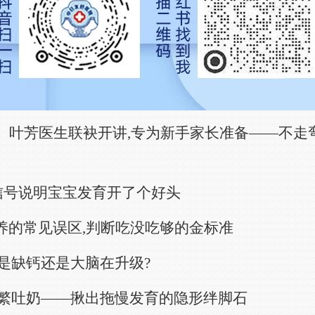
叶芳医生联袂开讲,专为新手家长准备——不走弯
些信号说明宝宝发育开了个好头
喂养的常见误区,判断吃没吃够的金标准
是缺钙还是大脑在升级?
频繁吐奶——揪出拖慢发育的隐形绊脚石