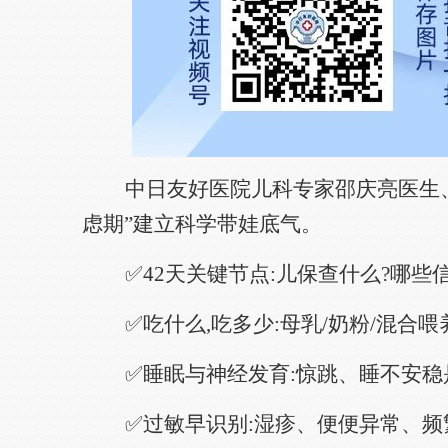
中日友好医院儿科专家邵庆亮医生、
虑期”建立科学带娃底气。
✅42天关键节点:儿保查什么?哪
✅吃什么,吃多少:母乳/奶粉/混合
✅睡眠与神经发育:惊跳、睡不安稳
✅过敏早识别:湿疹、便便异常、